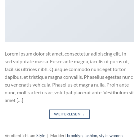
Lorem ipsum dolor sit amet, consectetur adipiscing elit. In
sed vulputate massa. Fusce ante magna, iaculis ut purus ut,
facilisis ultrices nibh. Quisque commodo nunc eget tortor
dapibus, et tristique magna convallis. Phasellus egestas nunc
eu venenatis vehicula. Phasellus et magna nulla. Proin ante
nunc, mollis a lectus ac, volutpat placerat ante. Vestibulum sit
amet […]
WEITERLESEN
→
Veröffentlicht am
Style
|
Markiert
brooklyn
,
fashion
,
style
,
women