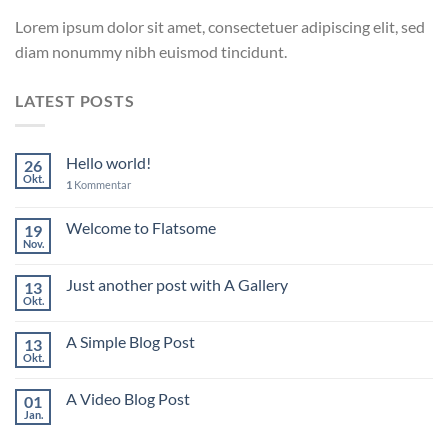
Lorem ipsum dolor sit amet, consectetuer adipiscing elit, sed
diam nonummy nibh euismod tincidunt.
LATEST POSTS
Hello world!
26
Okt.
1
Kommentar
Welcome to Flatsome
19
Nov.
Just another post with A Gallery
13
Okt.
A Simple Blog Post
13
Okt.
A Video Blog Post
01
Jan.