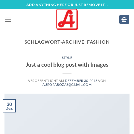
Zum
ADD ANYTHING HERE OR JUST REMOVE IT...
Inhalt
springen
SCHLAGWORT-ARCHIVE:
FASHION
STYLE
Just a cool blog post with Images
VERÖFFENTLICHT AM
DEZEMBER 30, 2013
VON
AURORABOZA6@GMAIL.COM
30
Dez.