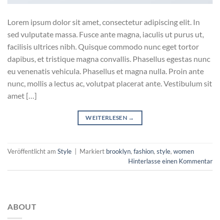
Lorem ipsum dolor sit amet, consectetur adipiscing elit. In
sed vulputate massa. Fusce ante magna, iaculis ut purus ut,
facilisis ultrices nibh. Quisque commodo nunc eget tortor
dapibus, et tristique magna convallis. Phasellus egestas nunc
eu venenatis vehicula. Phasellus et magna nulla. Proin ante
nunc, mollis a lectus ac, volutpat placerat ante. Vestibulum sit
amet […]
WEITERLESEN
→
Veröffentlicht am
Style
|
Markiert
brooklyn
,
fashion
,
style
,
women
Hinterlasse einen Kommentar
ABOUT