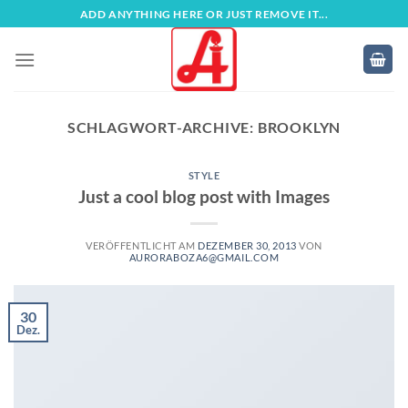
Zum
ADD ANYTHING HERE OR JUST REMOVE IT...
Inhalt
springen
SCHLAGWORT-ARCHIVE:
BROOKLYN
STYLE
Just a cool blog post with Images
VERÖFFENTLICHT AM
DEZEMBER 30, 2013
VON
AURORABOZA6@GMAIL.COM
30
Dez.