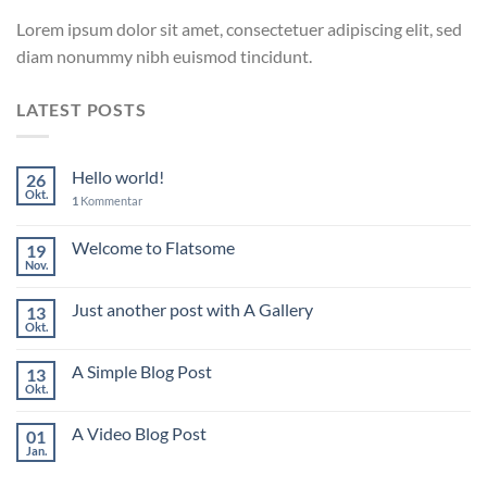
Lorem ipsum dolor sit amet, consectetuer adipiscing elit, sed
diam nonummy nibh euismod tincidunt.
LATEST POSTS
Hello world!
26
Okt.
1
Kommentar
Welcome to Flatsome
19
Nov.
Just another post with A Gallery
13
Okt.
A Simple Blog Post
13
Okt.
A Video Blog Post
01
Jan.