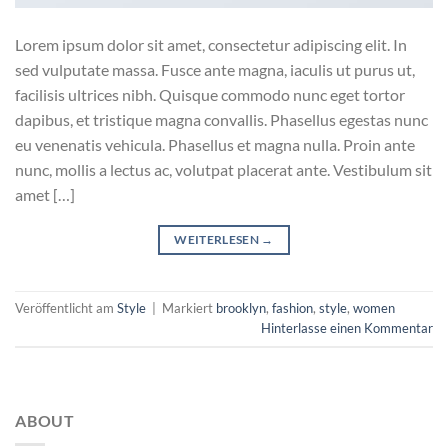
Lorem ipsum dolor sit amet, consectetur adipiscing elit. In
sed vulputate massa. Fusce ante magna, iaculis ut purus ut,
facilisis ultrices nibh. Quisque commodo nunc eget tortor
dapibus, et tristique magna convallis. Phasellus egestas nunc
eu venenatis vehicula. Phasellus et magna nulla. Proin ante
nunc, mollis a lectus ac, volutpat placerat ante. Vestibulum sit
amet […]
WEITERLESEN
→
Veröffentlicht am
Style
|
Markiert
brooklyn
,
fashion
,
style
,
women
Hinterlasse einen Kommentar
ABOUT