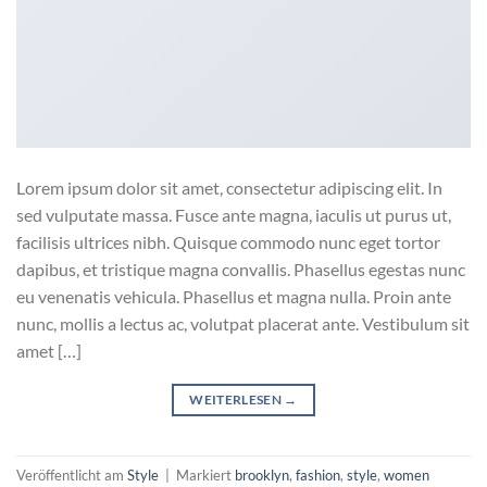
Lorem ipsum dolor sit amet, consectetur adipiscing elit. In
sed vulputate massa. Fusce ante magna, iaculis ut purus ut,
facilisis ultrices nibh. Quisque commodo nunc eget tortor
dapibus, et tristique magna convallis. Phasellus egestas nunc
eu venenatis vehicula. Phasellus et magna nulla. Proin ante
nunc, mollis a lectus ac, volutpat placerat ante. Vestibulum sit
amet […]
WEITERLESEN
→
Veröffentlicht am
Style
|
Markiert
brooklyn
,
fashion
,
style
,
women