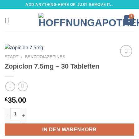
Zum
ADD ANYTHING HERE OR JUST REMOVE IT...
Inhalt
springen
START
/
BENZODIAZEPINES
Zopiclon 7.5mg – 30 Tabletten
35.00
€
Zopiclon 7.5mg – 30 Tabletten Menge
IN DEN WARENKORB