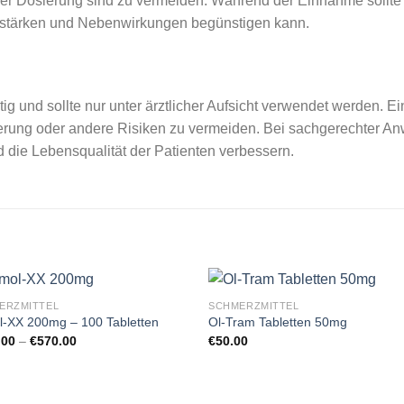
 Dosierung sind zu vermeiden. Während der Einnahme sollte a
erstärken und Nebenwirkungen begünstigen kann.
tig und sollte nur unter ärztlicher Aufsicht verwendet werden. 
erung oder andere Risiken zu vermeiden. Bei sachgerechter 
d die Lebensqualität der Patienten verbessern.
ERZMITTEL
SCHMERZMITTEL
l-XX 200mg – 100 Tabletten
Ol-Tram Tabletten 50mg
Preisspanne:
.00
–
€
570.00
€
50.00
€115.00
bis
€570.00