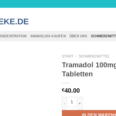
ONZENTRATION
ANABOLIKA KAUFEN
ÜBER UNS
SCHMERZMIT
START
/
SCHMERZMITTEL
Tramadol 100mg
Tabletten
40.00
€
Tramadol 100mg – 30 Tablette
IN DEN WAREN