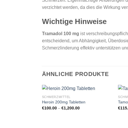
Schmerzen. Eigenmächtige Änderungen der
verzichtet werden, da dies die Wirkung v
Wichtige Hinweise
Tramadol 100 mg
ist verschreibungspflich
entscheidend, um Abhängigkeit, Überdosi
Schmerzlinderung effektiv unterstützen un
ÄHNLICHE PRODUKTE
SCHMERZMITTEL
SCHM
Heroin 200mg Tabletten
Tamo
Preisspanne:
€
100.00
–
€
1,200.00
€
115
€100.00
bis
€1,200.00