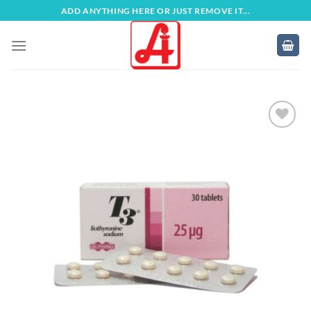
Zum
ADD ANYTHING HERE OR JUST REMOVE IT...
Inhalt
springen