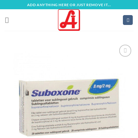
Zum
ADD ANYTHING HERE OR JUST REMOVE IT...
Inhalt
springen