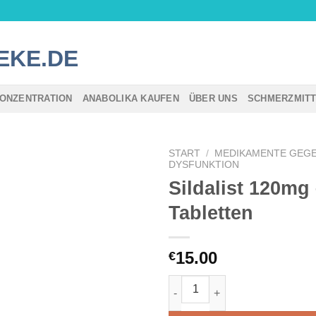
ONZENTRATION
ANABOLIKA KAUFEN
ÜBER UNS
SCHMERZMIT
START
/
MEDIKAMENTE GEGE
DYSFUNKTION
Sildalist 120mg 
Tabletten
15.00
€
Sildalist 120mg – 10 Tablette