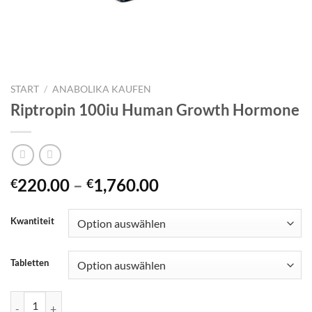
START
/
ANABOLIKA KAUFEN
Riptropin 100iu Human Growth Hormone
Preisspanne:
220.00
–
1,760.00
€
€
€220.00
bis
Kwantiteit
€1,760.00
Tabletten
Riptropin 100iu Human Growth Hormone Menge