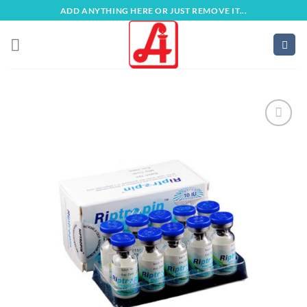
Zum
ADD ANYTHING HERE OR JUST REMOVE IT...
Inhalt
springen