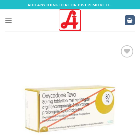
Zum
ADD ANYTHING HERE OR JUST REMOVE IT...
Inhalt
springen