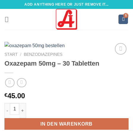
Zum
ADD ANYTHING HERE OR JUST REMOVE IT...
Inhalt
springen
START
/
BENZODIAZEPINES
Oxazepam 50mg – 30 Tabletten
45.00
€
Oxazepam 50mg – 30 Tabletten Menge
IN DEN WARENKORB