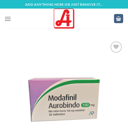
Zum
ADD ANYTHING HERE OR JUST REMOVE IT...
Inhalt
springen