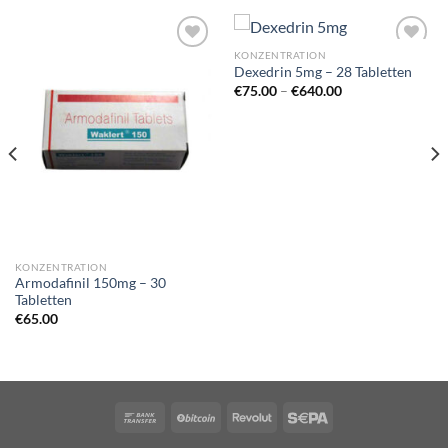
KONZENTRATION
Dexedrin 5mg – 28 Tabletten
Preisspanne:
€
75.00
–
€
640.00
€75.00
bis
€640.00
KONZENTRATION
Armodafinil 150mg – 30
Tabletten
:
€
65.00