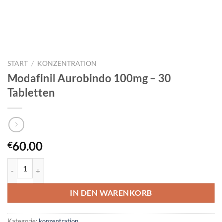
START
/
KONZENTRATION
Modafinil Aurobindo 100mg – 30
Tabletten
60.00
€
Modafinil Aurobindo 100mg – 30 Tabletten Menge
IN DEN WARENKORB
Kategorie:
konzentration