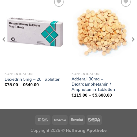
KONZENTRATION
KONZENTRATION
Adderall 30mg –
Dexedrin 5mg – 28 Tabletten
Dextroamphetamin /
Preisspanne:
€
75.00
–
€
640.00
€75.00
Amphetamin Tabletten
bis
Preisspanne:
€
115.00
–
€
5,600.00
€640.00
€115.00
bis
€5,600.00
Copyright 2026 ©
Hoffnung Apotheke