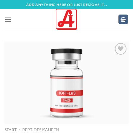
Zum
ADD ANYTHING HERE OR JUST REMOVE IT...
Inhalt
springen
START
/
PEPTIDES KAUFEN