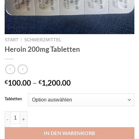
START
/
SCHMERZMITTEL
Heroin 200mg Tabletten
Preisspanne:
100.00
–
1,200.00
€
€
€100.00
bis
Tabletten
€1,200.00
Heroin 200mg Tabletten Menge
IN DEN WARENKORB