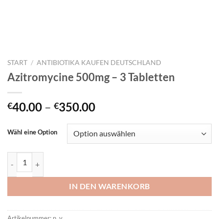
START
/
ANTIBIOTIKA KAUFEN DEUTSCHLAND
Azitromycine 500mg – 3 Tabletten
Preisspanne:
40.00
–
350.00
€
€
€40.00
bis
Wähl eine Option
€350.00
Azitromycine 500mg – 3 Tabletten Menge
IN DEN WARENKORB
Artikelnummer:
n. v.