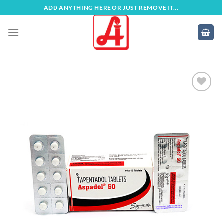
Zum
ADD ANYTHING HERE OR JUST REMOVE IT...
Inhalt
springen