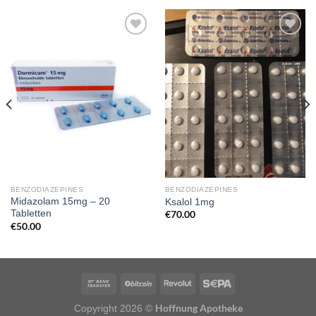
BENZODIAZEPINES
BENZODIAZEPINES
Midazolam 15mg – 20
Ksalol 1mg
Tabletten
€
70.00
€
50.00
Hoffnung Apotheke
Copyright 2026 ©