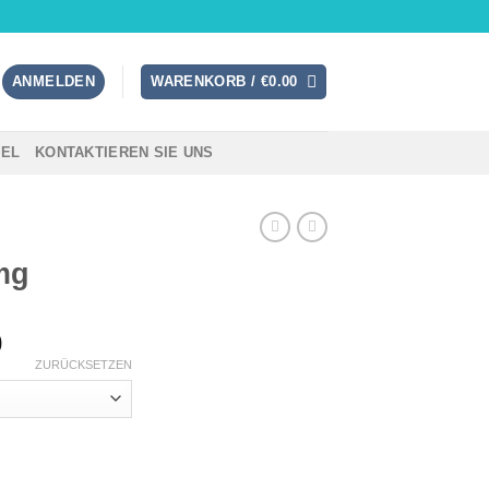
ANMELDEN
WARENKORB /
€
0.00
TEL
KONTAKTIEREN SIE UNS
mg
Preisspanne:
0
€115.00
ZURÜCKSETZEN
bis
€5,600.00