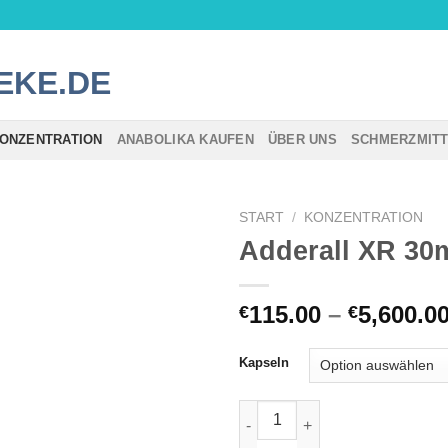
ONZENTRATION
ANABOLIKA KAUFEN
ÜBER UNS
SCHMERZMIT
START
/
KONZENTRATION
Adderall XR 30
115.00
–
5,600.0
€
€
Kapseln
Adderall XR 30mg Menge