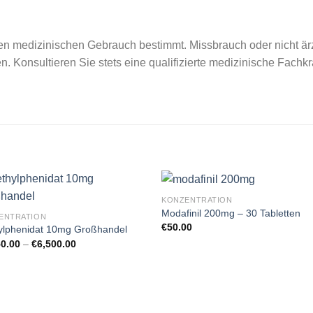
 den medizinischen Gebrauch bestimmt. Missbrauch oder nicht 
n. Konsultieren Sie stets eine qualifizierte medizinische Fachk
KONZENTRATION
Modafinil 200mg – 30 Tabletten
ENTRATION
€
50.00
ylphenidat 10mg Großhandel
Preisspanne:
50.00
–
€
6,500.00
€1,250.00
bis
€6,500.00