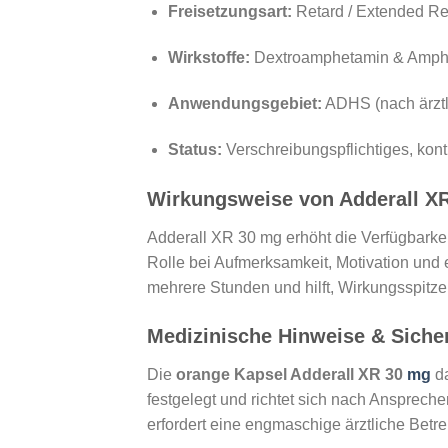
Freisetzungsart:
Retard / Extended Re
Wirkstoffe:
Dextroamphetamin & Amph
Anwendungsgebiet:
ADHS (nach ärztl
Status:
Verschreibungspflichtiges, kontr
Wirkungsweise von Adderall X
Adderall XR 30 mg erhöht die Verfügbarkei
Rolle bei Aufmerksamkeit, Motivation und 
mehrere Stunden und hilft, Wirkungsspitze
Medizinische Hinweise & Sicher
Die
orange Kapsel Adderall XR 30
mg
da
festgelegt und richtet sich nach Ansprechen
erfordert eine engmaschige ärztliche Betr