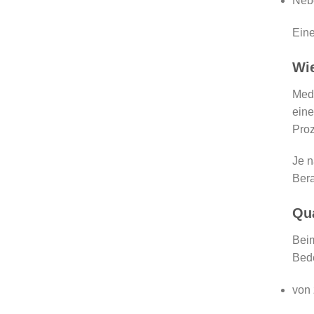
Neb
Eine
Wie
Medi
eine
Proz
Je n
Bera
Qua
Bei
Bede
von