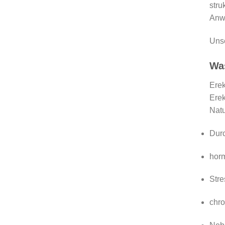
stru
Anw
Unse
Was
Erek
Erek
Natu
Dur
hor
Stre
chr