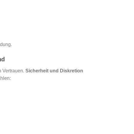
idung.
nd
n Vertrauen.
Sicherheit und Diskretion
hlen: