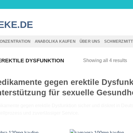
ONZENTRATION
ANABOLIKA KAUFEN
ÜBER UNS
SCHMERZMIT
REKTILE DYSFUNKTION
Showing all 4 results
dikamente gegen erektile Dysfunk
terstützung für sexuelle Gesundh
kamente gegen erektile Dysfunktion sicher und diskret in Deutsc
ellprozess und zuverlässiger Service.