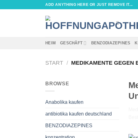
Zum
ADD ANYTHING HERE OR JUST REMOVE IT...
Inhalt
springen
HEIM
GESCHÄFT
BENZODIAZEPINES
K
START
/
MEDIKAMENTE GEGEN E
Me
BROWSE
Un
Anabolika kaufen
Medi
antibiotika kaufen deutschland
Best
BENZODIAZEPINES
konzentration