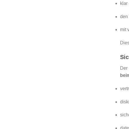
klar
den
mit 
Dies
Sic
Der 
bei
vert
disk
sich
date