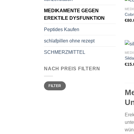
MEDIKAMENTE GEGEN
Cobr
EREKTILE DYSFUNKTION
€
80.
Peptides Kaufen
schlafpillen ohne rezept
SCHMERZMITTEL
Sild
€
15.
NACH PREIS FILTERN
Min.
Max.
FILTER
Preis
Preis
Me
Un
Erek
unte
wüns