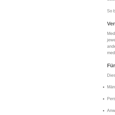
So b
Ve
Medi
jewe
ande
medi
Fü
Dies
Männ
Pers
Anwe