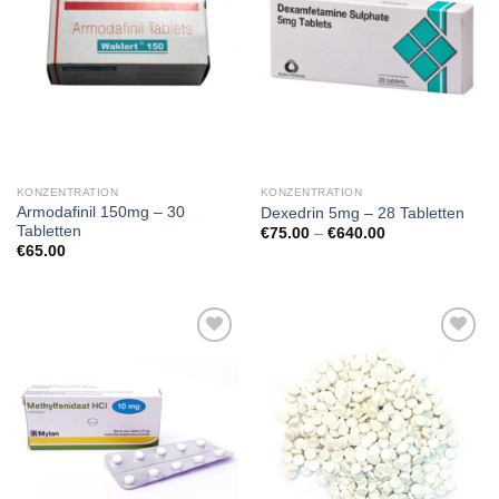
KONZENTRATION
KONZENTRATION
Armodafinil 150mg – 30
Dexedrin 5mg – 28 Tabletten
Tabletten
Preisspanne:
€
75.00
–
€
640.00
€75.00
€
65.00
bis
€640.00