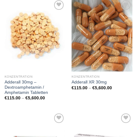
KONZENTRATION
KONZENTRATION
Adderall 30mg –
Adderall XR 30mg
Dextroamphetamin /
Preisspanne:
€
115.00
–
€
5,600.00
€115.00
Amphetamin Tabletten
bis
Preisspanne:
€
115.00
–
€
5,600.00
€5,600.00
€115.00
bis
€5,600.00