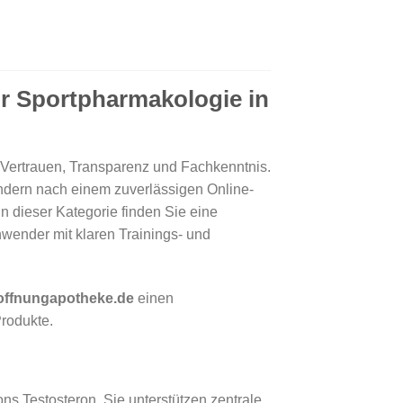
ür Sportpharmakologie in
t Vertrauen, Transparenz und Fachkenntnis.
ndern nach einem zuverlässigen Online-
In dieser Kategorie finden Sie eine
nwender mit klaren Trainings- und
offnungapotheke.de
einen
Produkte.
s Testosteron. Sie unterstützen zentrale