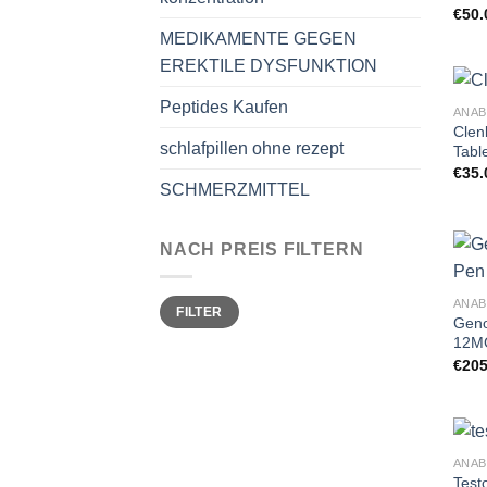
€
50.
MEDIKAMENTE GEGEN
EREKTILE DYSFUNKTION
Peptides Kaufen
ANAB
Clen
schlafpillen ohne rezept
Tabl
€
35.
SCHMERZMITTEL
NACH PREIS FILTERN
Min.
Max.
ANAB
FILTER
Preis
Preis
Geno
12MG
€
205
ANAB
Test