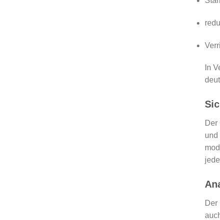
Stä
redu
Verr
In V
deut
Sic
Der 
und 
mode
jede
Ana
Der 
auch