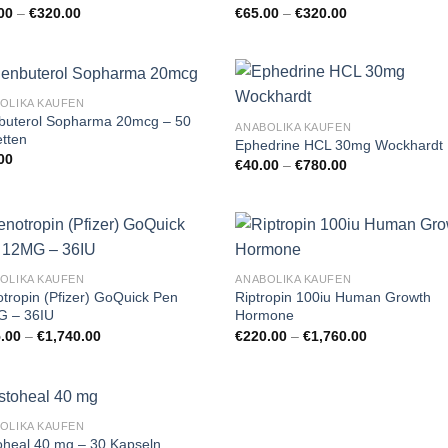
Preisspanne:
Preisspanne:
00
–
€
320.00
€
65.00
–
€
320.00
€50.00
€65.00
bis
bis
€320.00
€320.00
OLIKA KAUFEN
buterol Sopharma 20mcg – 50
ANABOLIKA KAUFEN
etten
Ephedrine HCL 30mg Wockhardt
00
Preisspanne:
€
40.00
–
€
780.00
€40.00
bis
€780.00
OLIKA KAUFEN
ANABOLIKA KAUFEN
tropin (Pfizer) GoQuick Pen
Riptropin 100iu Human Growth
 – 36IU
Hormone
Preisspanne:
Preisspanne
.00
–
€
1,740.00
€
220.00
–
€
1,760.00
€205.00
€220.00
bis
bis
€1,740.00
€1,760.00
OLIKA KAUFEN
oheal 40 mg – 30 Kapseln