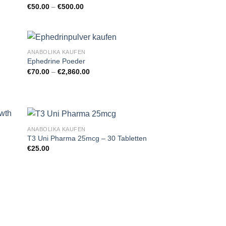
Preisspanne:
€
50.00
–
€
500.00
€50.00
bis
€500.00
ANABOLIKA KAUFEN
Ephedrine Poeder
Preisspanne:
€
70.00
–
€
2,860.00
€70.00
bis
€2,860.00
ANABOLIKA KAUFEN
T3 Uni Pharma 25mcg – 30 Tabletten
€
25.00
: