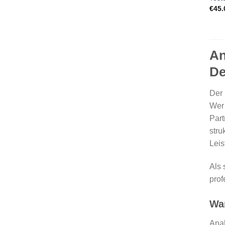
€
45.
An
De
Der 
We
Part
stru
Leis
Als 
prof
Wa
Anab