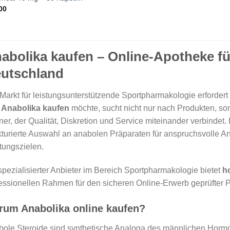
00
abolika kaufen – Online-Apotheke f
utschland
Markt für leistungsunterstützende Sportpharmakologie erforder
r
Anabolika kaufen
möchte, sucht nicht nur nach Produkten, so
ner, der Qualität, Diskretion und Service miteinander verbindet. 
kturierte Auswahl an anabolen Präparaten für anspruchsvolle A
tungszielen.
spezialisierter Anbieter im Bereich Sportpharmakologie bietet
h
essionellen Rahmen für den sicheren Online-Erwerb geprüfter 
rum Anabolika online kaufen?
ole Steroide sind synthetische Analoga des männlichen Hormon