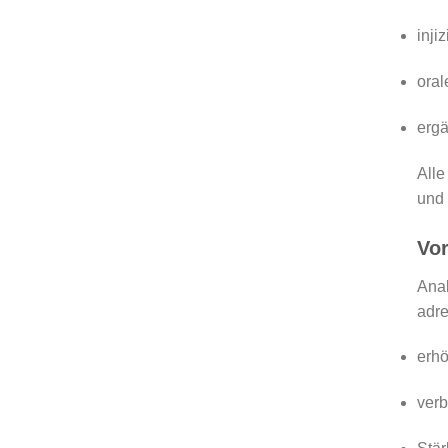
inji
oral
erg
Alle
und 
Vor
Anab
adre
erh
verb