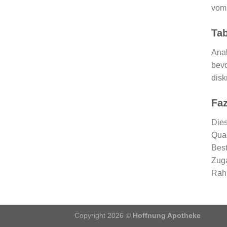
vom 
Tab
Anab
bevo
disk
Faz
Dies
Qual
Best
Zuga
Rah
Copyright 2026 ©
Hoffnung Apotheke