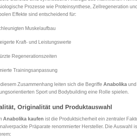
iologische Prozesse wie Proteinsynthese, Zellregeneration u
olen Effekte sind entscheidend für:
chleunigten Muskelaufbau
eigerte Kraft- und Leistungswerte
ürzte Regenerationszeiten
mierte Trainingsanpassung
diesem Zusammenhang leiten sich die Begriffe
Anabolika
un
tungsorientierten Sport und Bodybuilding eine Rolle spielen.
lität, Originalität und Produktauswahl
m
Anabolika kaufen
ist die Produktsicherheit ein zentraler Fak
inalverpackte Präparate renommierter Hersteller. Die Auswahl ist 
erem: