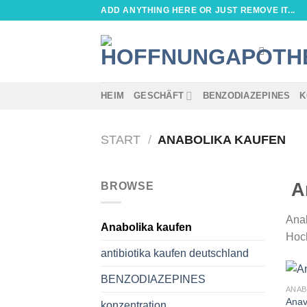
Zum
ADD ANYTHING HERE OR JUST REMOVE IT...
Inhalt
springen
HEIM
GESCHÄFT
BENZODIAZEPINES
K
START
/
ANABOLIKA KAUFEN
An
BROWSE
Anab
Anabolika kaufen
Hoch
antibiotika kaufen deutschland
BENZODIAZEPINES
ANAB
Anav
konzentration