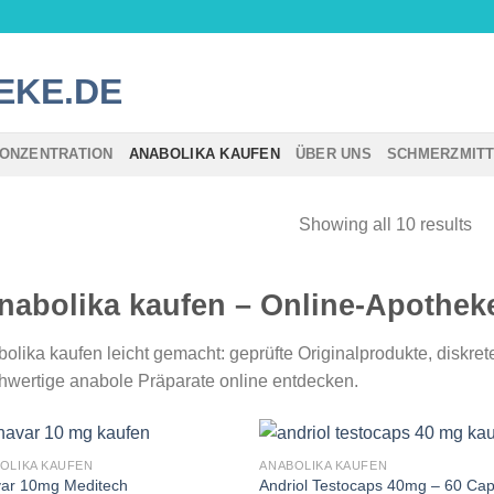
ONZENTRATION
ANABOLIKA KAUFEN
ÜBER UNS
SCHMERZMIT
Showing all 10 results
abolika kaufen – Online-Apothek
olika kaufen leicht gemacht: geprüfte Originalprodukte, diskret
wertige anabole Präparate online entdecken.
OLIKA KAUFEN
ANABOLIKA KAUFEN
ar 10mg Meditech
Andriol Testocaps 40mg – 60 Ca