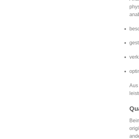
phys
anab
bes
gest
verk
opti
Aus 
leis
Qua
Bei
orig
and