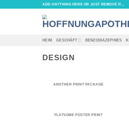
Zum
ADD ANYTHING HERE OR JUST REMOVE IT...
Inhalt
springen
HEIM
GESCHÄFT
BENZODIAZEPINES
K
DESIGN
ANOTHER PRINT PACKAGE
FLATSOME POSTER PRINT