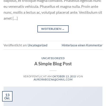
dapibus, et tristique magna convallis. Phasellus egestas nunc
eu venenatis vehicula. Phasellus et magna nulla. Proin ante
nunc, mollis a lectus ac, volutpat placerat ante. Vestibulum sit
amet […]
WEITERLESEN
→
Veröffentlicht am
Uncategorized
Hinterlasse einen Kommentar
UNCATEGORIZED
A Simple Blog Post
VERÖFFENTLICHT AM
OKTOBER 13, 2015
VON
AURORABOZA6@GMAIL.COM
13
Okt.