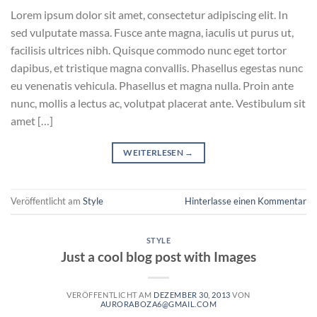
Lorem ipsum dolor sit amet, consectetur adipiscing elit. In
sed vulputate massa. Fusce ante magna, iaculis ut purus ut,
facilisis ultrices nibh. Quisque commodo nunc eget tortor
dapibus, et tristique magna convallis. Phasellus egestas nunc
eu venenatis vehicula. Phasellus et magna nulla. Proin ante
nunc, mollis a lectus ac, volutpat placerat ante. Vestibulum sit
amet […]
WEITERLESEN
→
Veröffentlicht am
Style
Hinterlasse einen Kommentar
STYLE
Just a cool blog post with Images
VERÖFFENTLICHT AM
DEZEMBER 30, 2013
VON
AURORABOZA6@GMAIL.COM